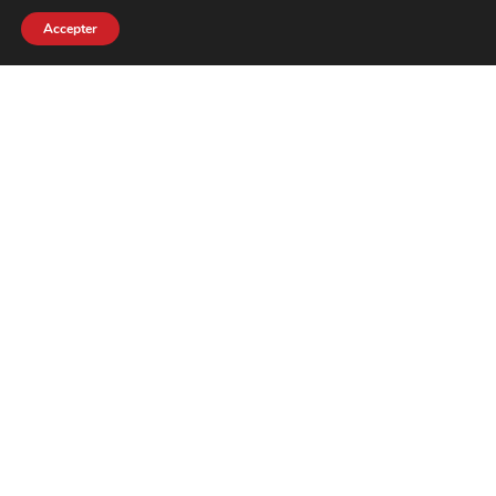
Accepter
Le Patio Palace
41 Av. Hector Otto – 98000 Monaco
+377 97 70 21 40
+377 97 70 21 41
info@laspaziale.mc