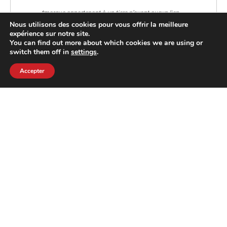
*marque appartenant à un tiers n’ayant aucun lien
Nous utilisons des cookies pour vous offrir la meilleure
avec SpazioBar.
expérience sur notre site.
You can find out more about which cookies we are using or
switch them off in
settings
.
Accepter
MACHINE À CAFÉ
PROFESSIONNELLE