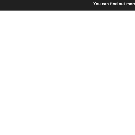
You can find out mor
Le Patio Palace
41 Av. Hector Otto – 98000 Monaco
+377 97 70 21 40
+377 97 70 21 41
info@laspaziale.mc