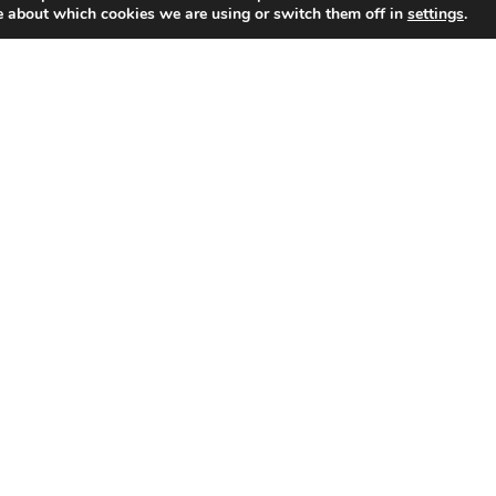
e about which cookies we are using or switch them off in
settings
.
TÉLECHARGER LA FICHE PRODUIT
Share
Share
Share
Share
Share
Share
on
on
on
on
on
on
Facebook
Twitter
Pinterest
LinkedIn
WhatsApp
Email